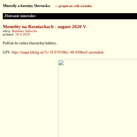
Minerály a horniny Slovenska
:: prepni na celú stránku
Zbieranie minerálov
Monolity na Rosniarkach - august 2020 V.
zdroj:
Rastislav Sabucha
pridané:
16.4.2020
Pohľad do vnútra štiavnickej kaldery...
GPS:
https://mapy.hiking.sk/?x=18.87619&y=48.459&ref=permalink