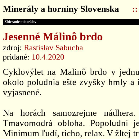
Minerály a horniny Slovenska
:
Zbieranie minerálov
Jesenné Málinô brdo
zdroj:
Rastislav Sabucha
pridané:
10.4.2020
Cyklovýlet na Malinô brdo v jed
okolo poludnia ešte zvyšky hmly a i
vyjasnené.
Na horách samozrejme nádhera. 
Tmavomodrá obloha. Popoludní je
Minimum ľudí, ticho, relax. V žltej 