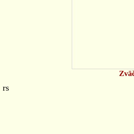
Zväč
rs