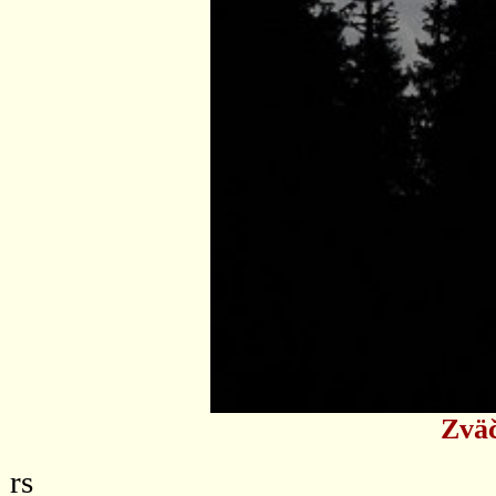
Zväč
rs