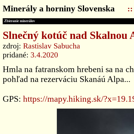
Minerály a horniny Slovenska
:
Zbieranie minerálov
Slnečný kotúč nad Skalnou A
zdroj:
Rastislav Sabucha
pridané:
3.4.2020
Hmla na fatranskom hrebeni sa na ch
pohľad na rezerváciu Skanáú Alpa...
GPS:
https://mapy.hiking.sk/?x=1