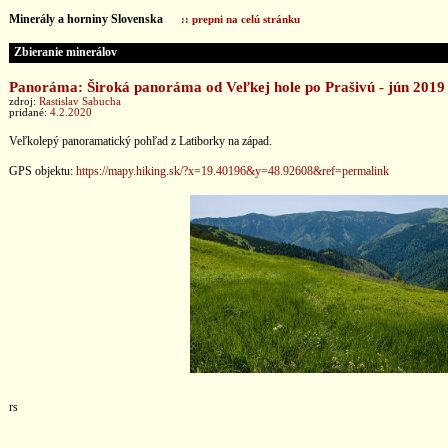
Minerály a horniny Slovenska
:: prepni na celú stránku
Zbieranie minerálov
Panoráma: Široká panoráma od Veľkej hole po Prašivú - jún 2019
zdroj:
Rastislav Sabucha
pridané:
4.2.2020
Veľkolepý panoramatický pohľad z Latiborky na západ.
GPS objektu:
https://mapy.hiking.sk/?x=19.40196&y=48.92608&ref=permalink
rs