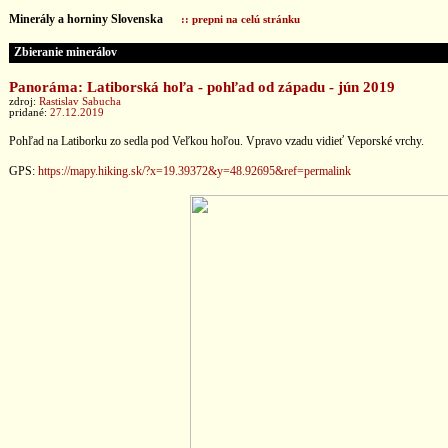
Minerály a horniny Slovenska
:: prepni na celú stránku
Zbieranie minerálov
Panoráma: Latiborská hoľa - pohľad od západu - jún 2019
zdroj:
Rastislav Sabucha
pridané:
27.12.2019
Pohľad na Latiborku zo sedla pod Veľkou hoľou. Vpravo vzadu vidieť Veporské vrchy.
GPS:
https://mapy.hiking.sk/?x=19.39372&y=48.92695&ref=permalink