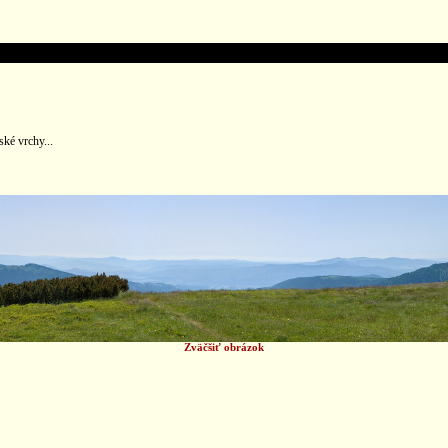
ké vrchy...
Zväčšiť obrázok