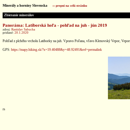
Minerály a horniny Slovenska
:: prepni na celú stránku
Zbieranie minerálov
Panoráma: Latiborská hoľa - pohľad na juh - jún 2019
zdroj:
Rastislav Sabucha
pridané:
20.1.2020
Pohľad z plchého vrcholu Latiborky na juh. Vpravo Poľana, vľavo Klenovský Vepor, Vepors
GPS:
https://mapy.hiking.sk/?x=19.40488&y=48.92491&ref=permalink
rs