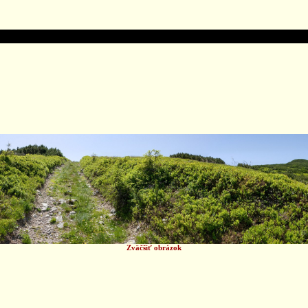
Zväčšiť obrázok