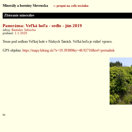
Minerály a horniny Slovenska
:: prepni na celú stránku
Zbieranie minerálov
Panoráma: Veľká hoľa - sedlo - jún 2019
zdroj:
Rastislav Sabucha
pridané:
1.1.2020
Tesne pod sedlom Veľkej hole v Nízkych Tatrách. Veľká hoľa je vidieť vpravo.
GPS objektu:
https://mapy.hiking.sk/?x=19.39389&y=48.92716&ref=permalink
rs