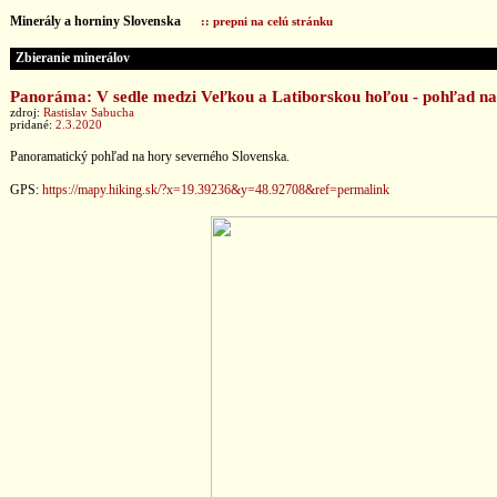
Minerály a horniny Slovenska
:: prepni na celú stránku
Zbieranie minerálov
Panoráma: V sedle medzi Veľkou a Latiborskou hoľou - pohľad na 
zdroj:
Rastislav Sabucha
pridané:
2.3.2020
Panoramatický pohľad na hory severného Slovenska.
GPS:
https://mapy.hiking.sk/?x=19.39236&y=48.92708&ref=permalink