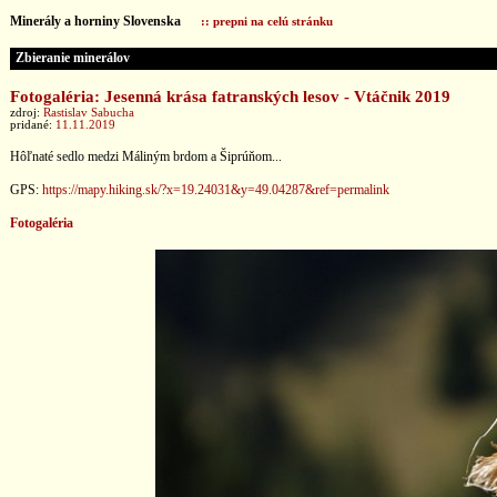
Minerály a horniny Slovenska
:: prepni na celú stránku
Zbieranie minerálov
Fotogaléria: Jesenná krása fatranských lesov - Vtáčnik 2019
zdroj:
Rastislav Sabucha
pridané:
11.11.2019
Hôľnaté sedlo medzi Máliným brdom a Šiprúňom...
GPS:
https://mapy.hiking.sk/?x=19.24031&y=49.04287&ref=permalink
Fotogaléria