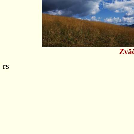
Zväč
rs