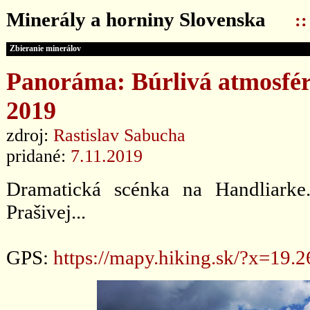
Minerály a horniny Slovenska
:
Zbieranie minerálov
Panoráma: Búrlivá atmosfér
2019
zdroj:
Rastislav Sabucha
pridané:
7.11.2019
Dramatická scénka na Handliark
Prašivej...
GPS:
https://mapy.hiking.sk/?x=1