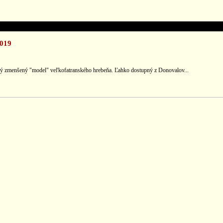
2019
aký zmenšený "model" veľkofatranského hrebeňa. Ľahko dostupný z Donovalov...