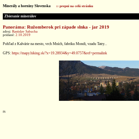
Minerály a horniny Slovenska
:: prepni na celú stránku
Zbieranie minerálov
Panoráma: Ružomberok pri západe slnka - jar 2019
zdroj:
Rastislav Sabucha
pridané:
2.10.2019
Pohľad z Kalvárie na mesto, vrch Mních, fabriku Mondi, vzadu Tatry...
GPS:
https://mapy.hiking.sk/?x=19.28934&y=49.0757&ref=permalink
rs