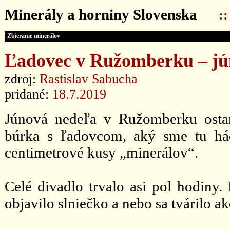
Minerály a horniny Slovenska
:
Zbieranie minerálov
Ľadovec v Ružomberku – jú
zdroj:
Rastislav Sabucha
pridané:
18.7.2019
Júnová nedeľa v Ružomberku osta
búrka s ľadovcom, aký sme tu há
centimetrové kusy „minerálov“.
Celé divadlo trvalo asi pol hodiny
objavilo slniečko a nebo sa tvárilo ak