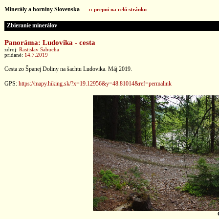
Minerály a horniny Slovenska
:: prepni na celú stránku
Zbieranie minerálov
Panoráma: Ludovika - cesta
zdroj:
Rastislav Sabucha
pridané:
14.7.2019
Cesta zo Španej Doliny na šachtu Ludovika. Máj 2019.
GPS:
https://mapy.hiking.sk/?x=19.12956&y=48.81014&ref=permalink