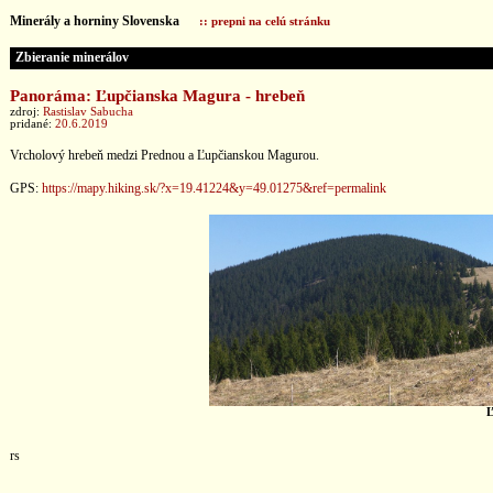
Minerály a horniny Slovenska
:: prepni na celú stránku
Zbieranie minerálov
Panoráma: Ľupčianska Magura - hrebeň
zdroj:
Rastislav Sabucha
pridané:
20.6.2019
Vrcholový hrebeň medzi Prednou a Ľupčianskou Magurou.
GPS:
https://mapy.hiking.sk/?x=19.41224&y=49.01275&ref=permalink
Ľ
rs