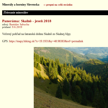
Minerály a horniny Slovenska
:: prepni na celú stránku
Zbieranie minerálov
Panoráma: Skalnô - jeseň 2018
zdroj:
Rastislav Sabucha
pridané:
9.6.2019
Večerný pohľad na fatranskú dolinu Skalnô zo Skalnej Alpy.
GPS:
https://mapy.hiking.sk/?x=19.1931&y=48.98383&ref=permalink