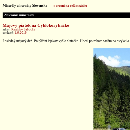
Minerály a horniny Slovenska
:: prepni na celú stránku
Zbieranie minerálov
Májový piatok na Cyklokorytničke
zdroj:
Rastislav Sabucha
pridané:
1.6.2019
Posledný májový deň. Po týždni lejakov vyšlo slniečko. Hneď po robote sadám na bicykel a 