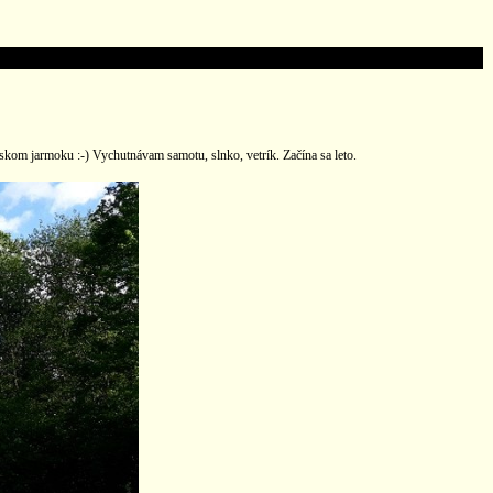
skom jarmoku :-) Vychutnávam samotu, slnko, vetrík. Začína sa leto.