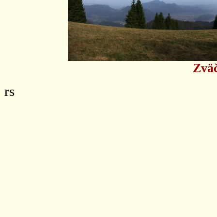
Zväč
rs