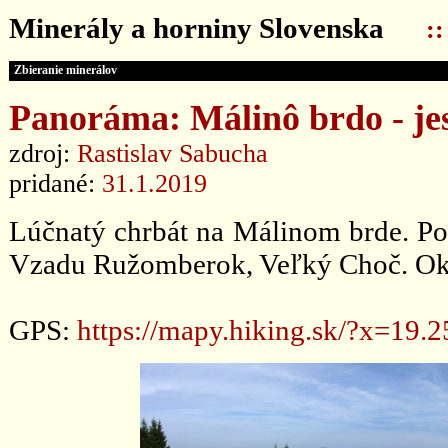
Minerály a horniny Slovenska
:
Zbieranie minerálov
Panoráma: Málinô brdo - je
zdroj:
Rastislav Sabucha
pridané:
31.1.2019
Lúčnatý chrbát na Málinom brde. Po
Vzadu Ružomberok, Veľký Choč. Ok
GPS:
https://mapy.hiking.sk/?x=1