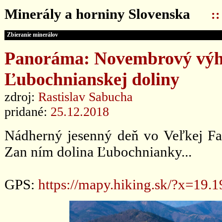
Minerály a horniny Slovenska
:
Zbieranie minerálov
Panoráma: Novembrový výhľ
Ľubochnianskej doliny
zdroj:
Rastislav Sabucha
pridané:
25.12.2018
Nádherný jesenný deň vo Veľkej Fat
Zan ním dolina Ľubochnianky...
GPS:
https://mapy.hiking.sk/?x=1