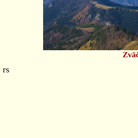
Zväč
rs