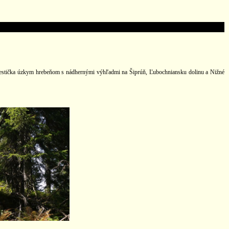
 cestička úzkym hrebeňom s nádhernými výhľadmi na Šiprúň, Ľubochniansku dolinu a Nižné