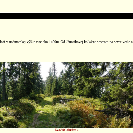
podloží v nadmorskej výške viac ako 1400m. Od Jánošíkovej kolkárne smerom na sever vedie
Zväčšiť obrázok