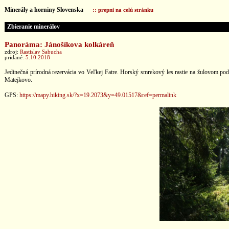
Minerály a horniny Slovenska
:: prepni na celú stránku
Zbieranie minerálov
Panoráma: Jánošíkova kolkáreň
zdroj:
Rastislav Sabucha
pridané:
5.10.2018
Jedinečná prírodná rezervácia vo Veľkej Fatre. Horský smrekový les rastie na žulovom 
Matejkovo.
GPS:
https://mapy.hiking.sk/?x=19.2073&y=49.01517&ref=permalink