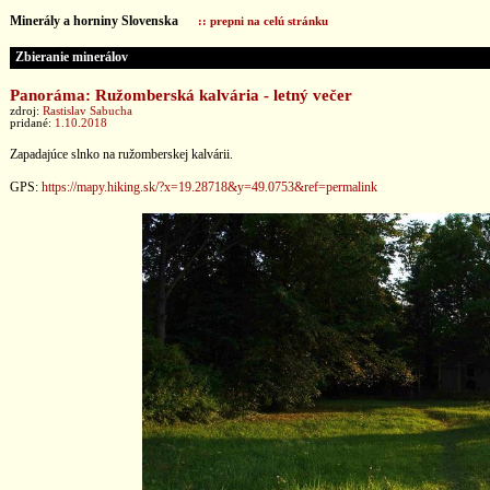
Minerály a horniny Slovenska
:: prepni na celú stránku
Zbieranie minerálov
Panoráma: Ružomberská kalvária - letný večer
zdroj:
Rastislav Sabucha
pridané:
1.10.2018
Zapadajúce slnko na ružomberskej kalvárii.
GPS:
https://mapy.hiking.sk/?x=19.28718&y=49.0753&ref=permalink