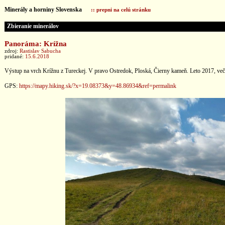
Minerály a horniny Slovenska
:: prepni na celú stránku
Zbieranie minerálov
Panoráma: Krížna
zdroj:
Rastislav Sabucha
pridané:
15.6.2018
Výstup na vrch Krížnu z Tureckej. V pravo Ostredok, Ploská, Čierny kameň. Leto 2017, veče
GPS:
https://mapy.hiking.sk/?x=19.08373&y=48.86934&ref=permalink