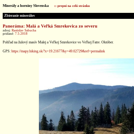
Minerály a horniny Slovenska
:: prepni na celú stránku
Zbieranie minerálov
Panoráma: Malá a Veľká Smrekovica zo severu
zdroj:
Rastislav Sabucha
pridané:
7.5.2018
Pohľad na žulový masív Malej a Veľkej Smrekovice vo Veľkej Fatre. Október.
GPS:
https://mapy.hiking.sk/?x=19.21677&y=49.02729&ref=permalink