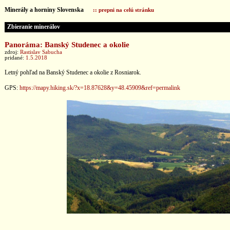
Minerály a horniny Slovenska
:: prepni na celú stránku
Zbieranie minerálov
Panoráma: Banský Studenec a okolie
zdroj:
Rastislav Sabucha
pridané:
1.5.2018
Letný pohľad na Banský Studenec a okolie z Rosniarok.
GPS:
https://mapy.hiking.sk/?x=18.87628&y=48.45909&ref=permalink