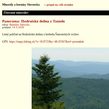
Minerály a horniny Slovenska
:: prepni na celú stránku
Zbieranie minerálov
Panoráma: Hodrušská dolina z Tanádu
zdroj:
Rastislav Sabucha
pridané:
14.3.2018
Letný pohľad na Hodrušskú dolinu z hrebeňa Štiavnických vrchov.
GPS:
https://mapy.hiking.sk/?x=18.8725&y=48.45567&ref=permalink