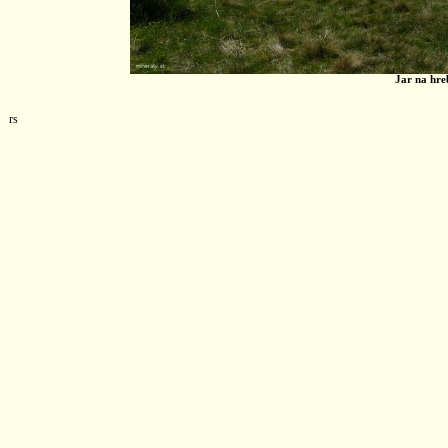
Jar na hre
rs