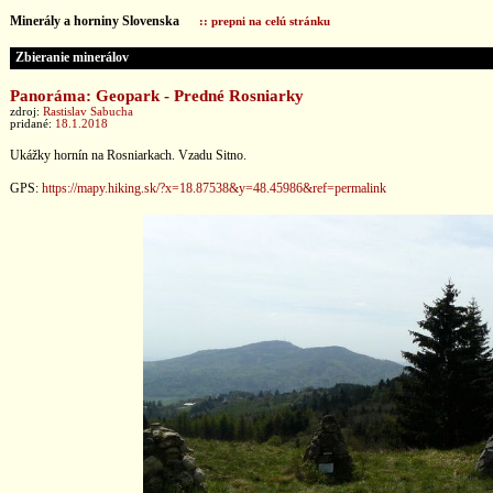
Minerály a horniny Slovenska
:: prepni na celú stránku
Zbieranie minerálov
Panoráma: Geopark - Predné Rosniarky
zdroj:
Rastislav Sabucha
pridané:
18.1.2018
Ukážky hornín na Rosniarkach. Vzadu Sitno.
GPS:
https://mapy.hiking.sk/?x=18.87538&y=48.45986&ref=permalink