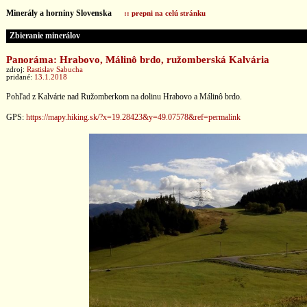
Minerály a horniny Slovenska
:: prepni na celú stránku
Zbieranie minerálov
Panoráma: Hrabovo, Málinô brdo, ružomberská Kalvária
zdroj:
Rastislav Sabucha
pridané:
13.1.2018
Pohľad z Kalvárie nad Ružomberkom na dolinu Hrabovo a Málinô brdo.
GPS:
https://mapy.hiking.sk/?x=19.28423&y=49.07578&ref=permalink