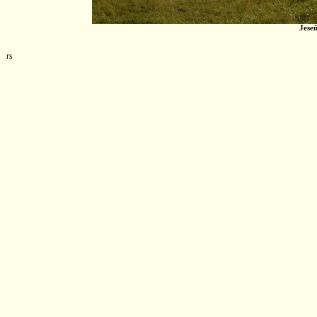
Jese
rs