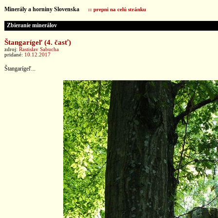
Minerály a horniny Slovenska
:: prepni na celú stránku
Zbieranie minerálov
Štangarígeľ (4. časť)
zdroj:
Rastislav Sabucha
pridané:
10.12.2017
Štangarígeľ...