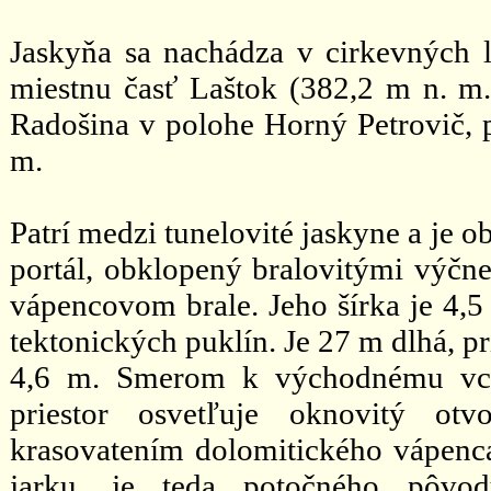
Jaskyňa sa nachádza v cirkevných l
miestnu časť Laštok (382,2 m n. m.
Radošina v polohe Horný Petrovič, pr
m.
Patrí medzi tunelovité jaskyne a je 
portál, obklopený bralovitými výčn
vápencovom brale. Jeho šírka je 4,5
tektonických puklín. Je 27 m dlhá, p
4,6 m. Smerom k východnému vcho
priestor osvetľuje oknovitý otv
krasovatením dolomitického vápenca
jarku, je teda potočného pôvod