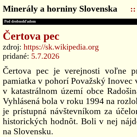
Minerály a horniny Slovenska
:
Pod drobnohľadom
Čertova pec
zdroj:
https://sk.wikipedia.org
pridané:
5.7.2026
Čertova pec je verejnosti voľne p
pamiatka v pohorí Považský Inovec 
v katastrálnom území obce Radošin
Vyhlásená bola v roku 1994 na rozlo
je prístupná návštevníkom za účelo
historických hodnôt. Boli v nej náj
na Slovensku.